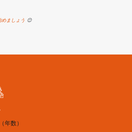
始めましょう
😊
9
（年数）