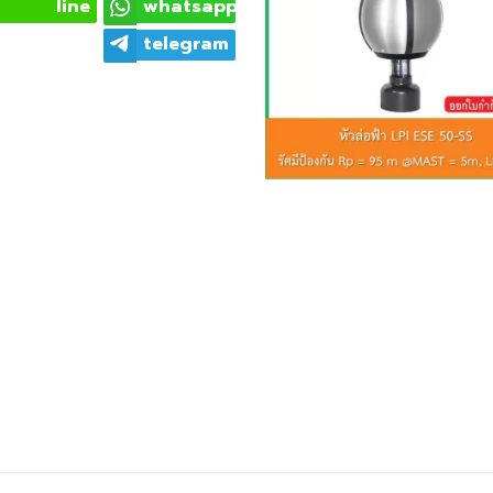
line
whatsapp
telegram