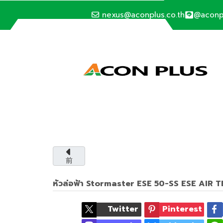
nexus@aconplus.co.th
@aconp
前
หัวล่อฟ้า Stormaster ESE 50-SS ESE AIR 
Twitter
Pinterest