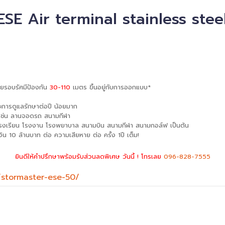
E Air terminal stainless steel ห
ยรอบรัศมีป้องกัน
30-110
เมตร ขึ้นอยู่กับการออกแบบ*
และการดูแลรักษาต่อปี น้อยมาก
 เช่น ลานจอดรถ สนามกีฬา
าน โรงเรียน โรงงาน โรงพยาบาล สนามบิน สนามกีฬา สนามกอล์ฟ เป็นต้น
ิน 10 ล้านบาท ต่อ ความเสียหาย ต่อ ครั้ง 1ปี เต็ม!
ยินดีให้คำปรึกษาพร้อมรับส่วนลดพิเศษ วันนี้ ! โทรเลย
096-828-7555
/stormaster-ese-50/