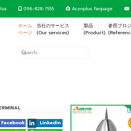
096-828-7555
Aconplus Fanpage
lus
ホーム
当社のサービス
製品
参照プロ
ページ
(Our services)
(Product)
(Referenc
CCTV SYSTEM
避雷システム
太陽電池システム
CCTVシステム
コンピュータネットワークシ
火災警報システム
建物の電気システム
建設請負業者
(Construction contr
CCTVシステム
優れたセキュリティのためにCCTVシステムを設置しましょ
場の両方に安心の投資を。
TERMINAL
サービス詳細
Facebook
Linkedin