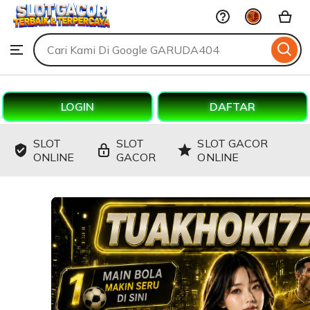
GARUDA404
Skip
to
Search
Browse
ontent
for
items
or
shops
LOGIN
DAFTAR
SLOT
SLOT
SLOT GACOR
ONLINE
GACOR
ONLINE