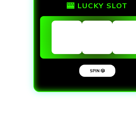
🎰 LUCKY SLOT
SPIN 🎲