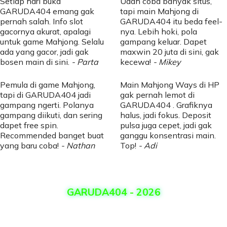
Setiap hari buka
Udah coba banyak situs,
GARUDA404 emang gak
tapi main Mahjong di
pernah salah. Info slot
GARUDA404 itu beda feel-
gacornya akurat, apalagi
nya. Lebih hoki, pola
untuk game Mahjong. Selalu
gampang keluar. Dapet
ada yang gacor, jadi gak
maxwin 20 juta di sini, gak
bosen main di sini.
- Parta
kecewa!
- Mikey
Pemula di game Mahjong,
Main Mahjong Ways di HP
tapi di GARUDA404 jadi
gak pernah lemot di
gampang ngerti. Polanya
GARUDA404 . Grafiknya
gampang diikuti, dan sering
halus, jadi fokus. Deposit
dapet free spin.
pulsa juga cepet, jadi gak
Recommended banget buat
ganggu konsentrasi main.
yang baru coba!
- Nathan
Top!
- Adi
GARUDA404 - 2026