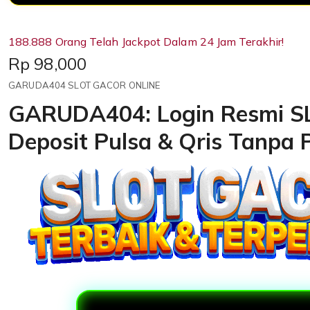
188.888 Orang Telah Jackpot Dalam 24 Jam Terakhir!
Price:
Rp 98,000
GARUDA404 SLOT GACOR ONLINE
GARUDA404: Login Resmi 
Deposit Pulsa & Qris Tanpa