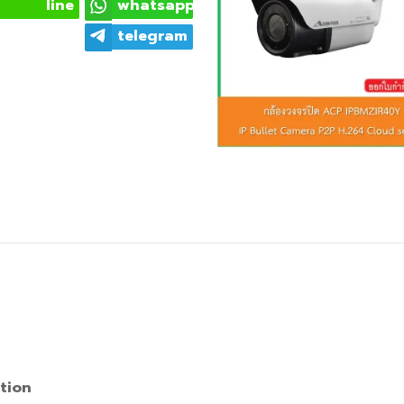
line
whatsapp
telegram
tion