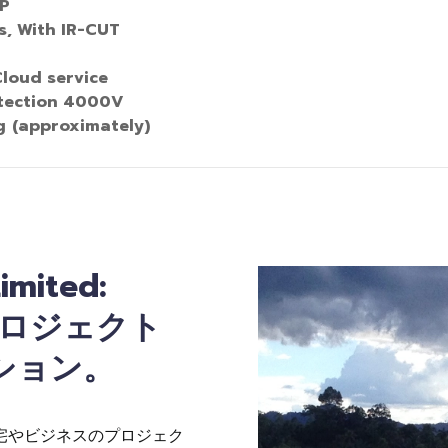
0P
, With IR
-
CUT
loud service
otection 4000V
g
(
approximately
)
imited:
プロジェクト
ション。
自宅やビジネスのプロジェク