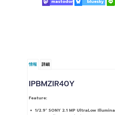
mastodon
bluesky
情報
詳細
IPBMZIR40Y
Feature:
1
/
2
.
9"
SONY 2
.1
MP UltraLow Illumina