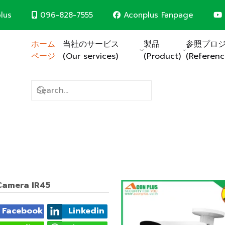
096-828-7555
Aconplus Fanpage
lus
ホーム
当社のサービス
製品
参照プロ
ページ
(Our services)
(Product)
(Referenc
避雷システム
太陽電池システム
CCTVシステム
コンピュータネットワークシ
火災警報システム
建物の電気システム
建設請負業者
(Construction contr
一緒に世界を救いましょう。
 Camera IR45
Facebook
Linkedin