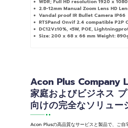
WDR; Full HD resolution 1920 x 108
2
.
8
-
12mm Manual Zoom Lens
HD Lens
Vandal proof IR Bullet Camera IP66
RTSPand Onvif 2
.
4 compatible P2P C
DC12V±10
%
, <5W, POE, Lightningpr
Size
:
200 x
68 x
66
mm Weight
:
89
0
Acon Plus Company L
家庭およびビジネス 
向けの完全なソリュー
Acon Plusの高品質なサービスと製品で、ご