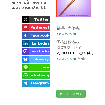
ขนาด 3/4" ยาว 2.4
เมตร มาตราฐาน UL
Twitter
Pinterest
希望小売価格:
1,880.00 THB
Facebook
価格は税込み:
Linkedin
-30%
割引終了
mastodon
2,011.60 THB
割引終了
単価
bluesky
1,408.12 THB
line
whatsapp
telegram
カートに入れる