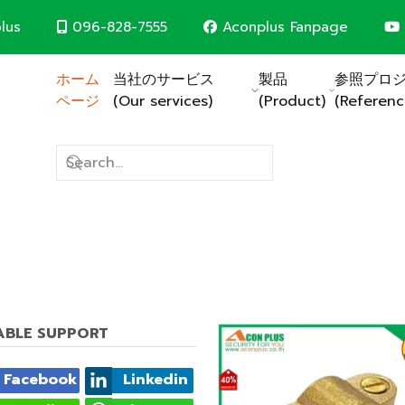
096-828-7555
Aconplus Fanpage
lus
ホーム
当社のサービス
製品
参照プロ
ページ
(Our services)
(Product)
(Referenc
避雷システム
太陽電池システム
CCTVシステム
コンピュータネットワークシ
火災警報システム
建物の電気システム
建設請負業者
(Construction contr
一緒に世界を救いましょう。
CABLE SUPPORT
Facebook
Linkedin