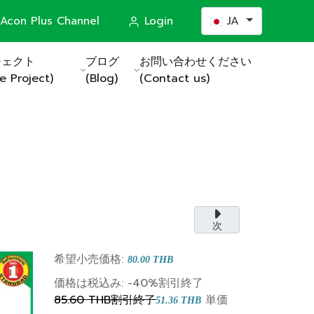
あなたが使う言語を選
Acon Plus Channel
Login
JA
ジェクト
ブログ
お問い合わせください
e Project)
(Blog)
(Contact us)
ステム
actors)
次
希望小売価格:
80.00 THB
価格は税込み:
-40%
割引終了
85.60 THB
割引終了
単価
51.36 THB