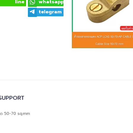
line
whatsapp
telegram
SUPPORT
าด 50-70 sq.mm