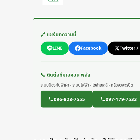
Previous article: Installation of lightning
🔗 แชร์บทความนี้
LINE
Facebook
Twitter /
📞 ติดต่อทีมเอคอน พลัส
ระบบป้องกันฟ้าผ่า • ระบบไฟฟ้า • โซล่าเซลล์ • กล้องวงจรปิด
096-828-7555
097-179-7533