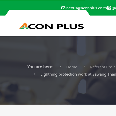
@a
nexus@aconplus.co.th
You are here:
Home
Referent Proje
Lightning protection work at Sawang Th