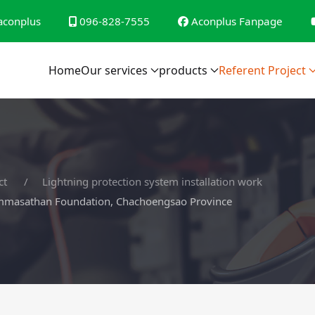
conplus
096-828-7555
Aconplus Fanpage
Home
Our services
products
Referent Project
ct
Lightning protection system installation work
ammasathan Foundation, Chachoengsao Province