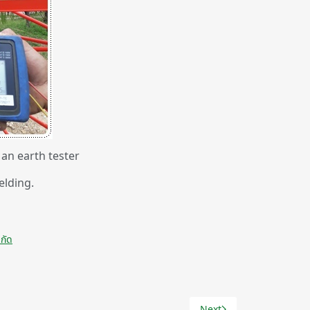
an earth tester
elding.
กัด
Next