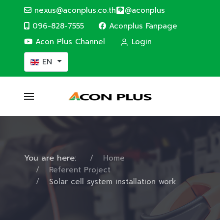
nexus@aconplus.co.th
@aconplus
096-828-7555
Aconplus Fanpage
Acon Plus Channel
Login
Select your language
EN
You are here:
Home
Referent Project
Solar cell system installation work