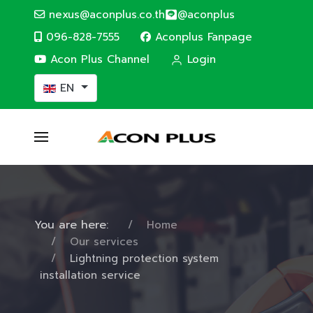
nexus@aconplus.co.th
@aconplus
096-828-7555
Aconplus Fanpage
Acon Plus Channel
Login
Select your language
EN
You are here:
Home
Our services
Lightning protection system
installation service