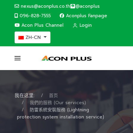
nexus@aconplus.co.th
@aconplus
096-828-7555
Aconplus Fanpage
Acon Plus Channel
Login
选择你的语音
ZH-CN
我在这里:
首页
我們的服務 (Our services)
防雷系統安裝服務 (Lightning
protection system installation service)