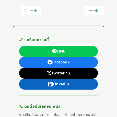
上一页
下一页
上一篇文章: 為薩潘松縣一棟三層房屋安裝防雷系統
下一篇文章: 為 Ek
🔗 แชร์บทความนี้
LINE
Facebook
Twitter / X
LinkedIn
📞 ติดต่อทีมเอคอน พลัส
ระบบป้องกันฟ้าผ่า • ระบบไฟฟ้า • โซล่าเซลล์ • กล้องวงจรปิด