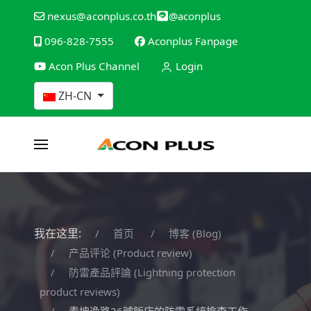
@aconplus
nexus@aconplus.co.th
096-828-7555
Aconplus Fanpage
Acon Plus Channel
Login
选择你的语音
ZH-CN
我在这里:
首页
博客 (Blog)
产品评论 (Product review)
防雷產品評論 (Lightning protection
product reviews)