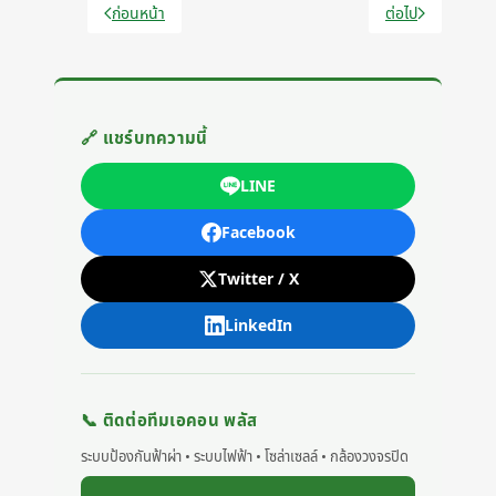
ก่อนหน้า
ต่อไป
เนื้อหาก่อนหน้า: เปลี่ยนระบบล่อฟ้าฟาราเดย์ แทนที่ด้วย หัวล่
เนื้อหาถัดไป: ต
🔗 แชร์บทความนี้
LINE
Facebook
Twitter / X
LinkedIn
📞 ติดต่อทีมเอคอน พลัส
ระบบป้องกันฟ้าผ่า • ระบบไฟฟ้า • โซล่าเซลล์ • กล้องวงจรปิด