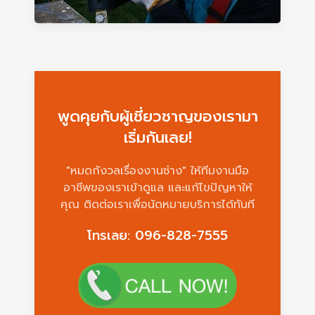
พูดคุยกับผู้เชี่ยวชาญของเรามา
เริ่มกันเลย!
"หมดกังวลเรื่องงานช่าง" ให้ทีมงานมือ
อาชีพของเราเข้าดูแล และแก้ไขปัญหาให้
คุณ ติดต่อเราเพื่อนัดหมายบริการได้ทันที
โทรเลย: 096-828-7555