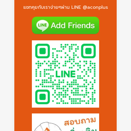
แชทคุยกับเราง่ายๆผ่าน LINE @aconplus