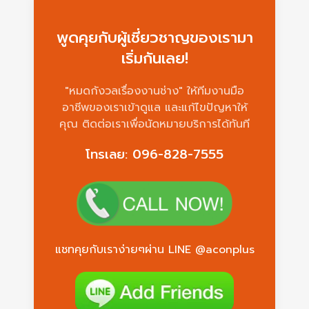
พูดคุยกับผู้เชี่ยวชาญของเรามา
เริ่มกันเลย!
"หมดกังวลเรื่องงานช่าง" ให้ทีมงานมือ
อาชีพของเราเข้าดูแล และแก้ไขปัญหาให้
คุณ ติดต่อเราเพื่อนัดหมายบริการได้ทันที
โทรเลย: 096-828-7555
แชทคุยกับเราง่ายๆผ่าน LINE @aconplus