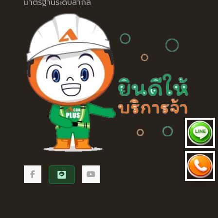
มาตรฐานระดับสากล