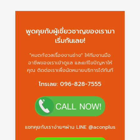
พูดคุยกับผู้เชี่ยวชาญของเรามา
เริ่มกันเลย!
"หมดกังวลเรื่องงานช่าง" ให้ทีมงานมือ
อาชีพของเราเข้าดูแล และแก้ไขปัญหาให้
คุณ ติดต่อเราเพื่อนัดหมายบริการได้ทันที
โทรเลย: 096-828-7555
แชทคุยกับเราง่ายๆผ่าน LINE @aconplus