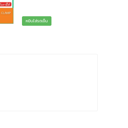
หยิบใส่รถเข็น