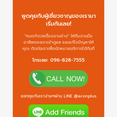
พูดคุยกับผู้เชี่ยวชาญของเรามา
เริ่มกันเลย!
"หมดกังวลเรื่องงานช่าง" ให้ทีมงานมือ
อาชีพของเราเข้าดูแล และแก้ไขปัญหาให้
คุณ ติดต่อเราเพื่อนัดหมายบริการได้ทันที
โทรเลย: 096-828-7555
แชทคุยกับเราง่ายๆผ่าน LINE @aconplus