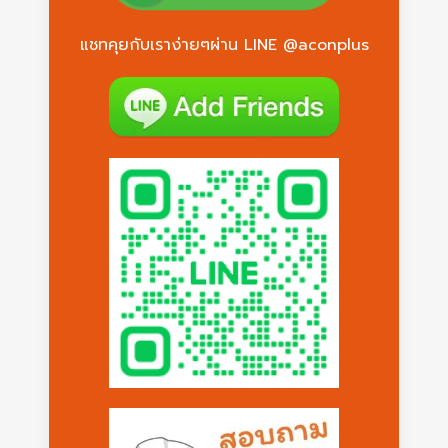
แชทคุยกับเราง่ายๆผ่าน LINE @aconplus