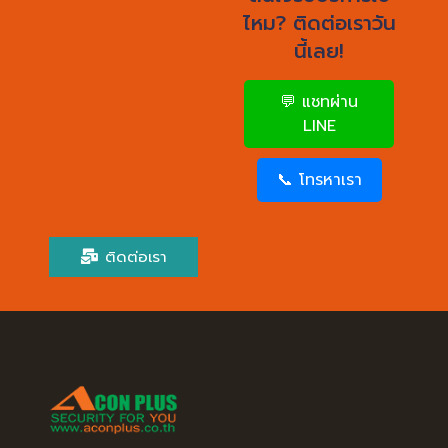
ไหม? ติดต่อเราวัน
นี้เลย!
💬 แชทผ่าน
LINE
📞 โทรหาเรา
ติดต่อเรา