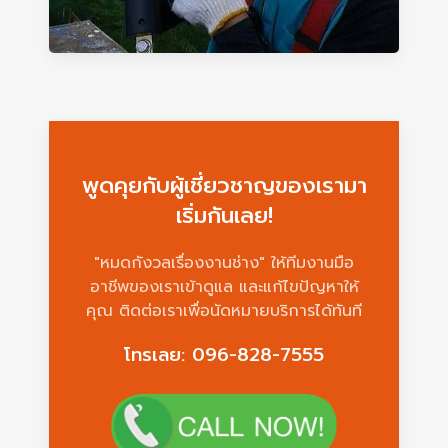
พูดคุยกับผู้เชี่ยวชาญของเรามา
เริ่มกันเลย!
"หมดกังวลเรื่องงานช่าง" ให้ทีมงานมือ
อาชีพของเราเข้าดูแล และแก้ไขปัญหาให้
คุณ ติดต่อเราเพื่อนัดหมายบริการได้ทันที
โทรเลย: 096-828-7555