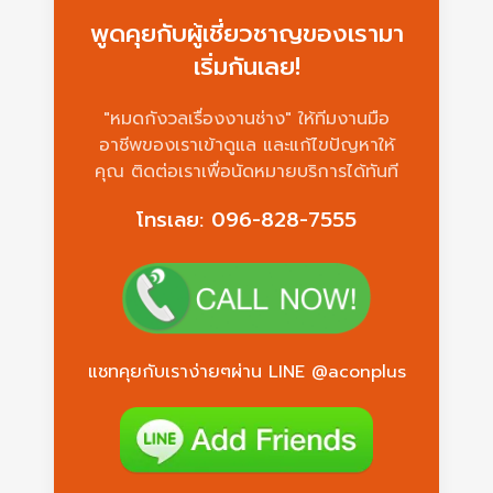
พูดคุยกับผู้เชี่ยวชาญของเรามา
เริ่มกันเลย!
"หมดกังวลเรื่องงานช่าง" ให้ทีมงานมือ
อาชีพของเราเข้าดูแล และแก้ไขปัญหาให้
คุณ ติดต่อเราเพื่อนัดหมายบริการได้ทันที
โทรเลย: 096-828-7555
แชทคุยกับเราง่ายๆผ่าน LINE @aconplus