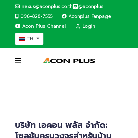
nexus@aconplus.co.th
@aconplus
096-828-7555
Aconplus Fanpage
Acon Plus Channel
Login
เลือกภาษาของคุณ
TH
SOLAR CELL SYSTEM
ระบบโซล่าเซลล์
ระบบโซล่าเซลล์ (Solar cell system) ประหยัดค่าไฟ
และรักษ์โลกไปพร้อมกับเรา
รายละเอียดบริการ
บริษัท เอคอน พลัส จำกัด:
โซลูชันครบวงจรสำหรับบ้าน