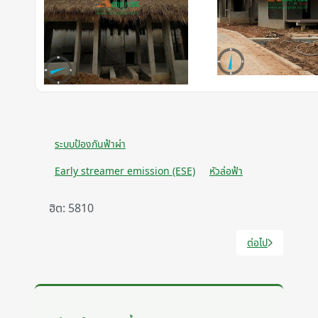
ระบบป้องกันฟ้าผ่า
Early streamer emission (ESE)
หัวล่อฟ้า
ฮิต: 5810
ต่อไป
เนื้อหาถัดไป: แนะ