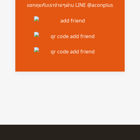
แชทคุยกับเราง่ายๆผ่าน LINE @aconplus