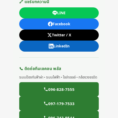
🔗 แชร์บทความนี้
LINE
Facebook
Twitter / X
LinkedIn
📞 ติดต่อทีมเอคอน พลัส
ระบบป้องกันฟ้าผ่า • ระบบไฟฟ้า • โซล่าเซลล์ • กล้องวงจรปิด
096-828-7555
097-179-7533
096-743-9544