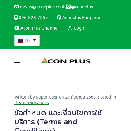
@aconplus
nexus@aconplus.co.th
096-828-7555
Aconplus Fanpage
Acon Plus Channel
Login
เลือกภาษาของคุณ
TH
SOLAR CELL SYSTEM
ระบบโซล่าเซลล์
ระบบโซล่าเซลล์ (Solar cell system) ประหยัดค่าไฟ
และรักษ์โลกไปพร้อมกับเรา
Written by Super User on
27 กันยายน 2568
. Posted in
ประชาสัมพันธ์องค์กร
.
รายละเอียดบริการ
ข้อกำหนด และเงื่อนไขการใช้
บริการ (Terms and
Conditions)