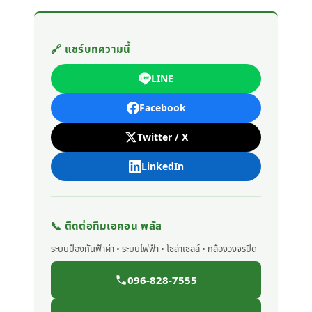
🔗 แชร์บทความนี้
LINE
Facebook
Twitter / X
LinkedIn
📞 ติดต่อทีมเอคอน พลัส
ระบบป้องกันฟ้าผ่า • ระบบไฟฟ้า • โซล่าเซลล์ • กล้องวงจรปิด
096-828-7555