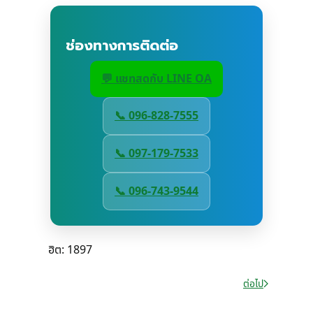
ช่องทางการติดต่อ
💬 แชทสดกับ LINE OA
📞 096-828-7555
📞 097-179-7533
📞 096-743-9544
ฮิต: 1897
ต่อไป
เนื้อหาถัดไป: นโย